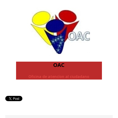
OAC
Oficina de atencíon al ciudadano